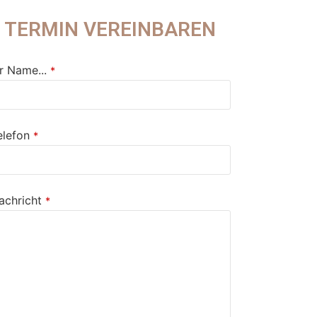
TERMIN VEREINBAREN
hr Name...
*
elefon
*
achricht
*