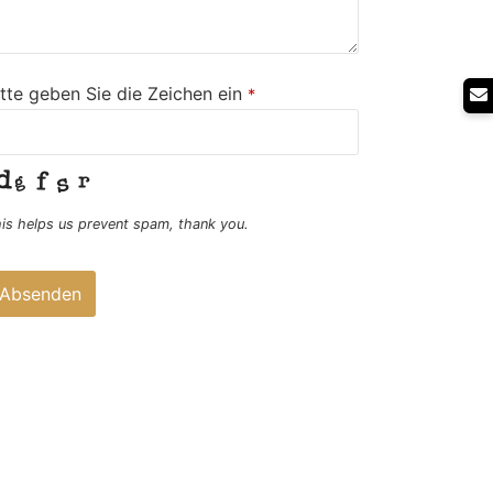
itte geben Sie die Zeichen ein
*
is helps us prevent spam, thank you.
Absenden
ieses
eld
llte
icht
usgefüllt
erden