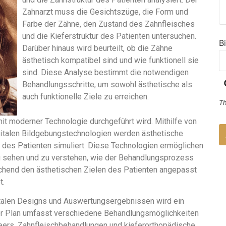
Zahnarzt muss die Gesichtszüge, die Form und
Farbe der Zähne, den Zustand des Zahnfleisches
und die Kieferstruktur des Patienten untersuchen.
B
Darüber hinaus wird beurteilt, ob die Zähne
ästhetisch kompatibel sind und wie funktionell sie
sind. Diese Analyse bestimmt die notwendigen
Behandlungsschritte, um sowohl ästhetische als
auch funktionelle Ziele zu erreichen.
Th
 mit moderner Technologie durchgeführt wird. Mithilfe von
italen Bildgebungstechnologien werden ästhetische
 des Patienten simuliert. Diese Technologien ermöglichen
D
zu sehen und zu verstehen, wie der Behandlungsprozess
F
echend den ästhetischen Zielen des Patienten angepasst
so
n
t.
a
w
talen Designs und Auswertungsergebnissen wird ein
ser Plan umfasst verschiedene Behandlungsmöglichkeiten
eers, Zahnfleischbehandlungen und kieferorthopädische