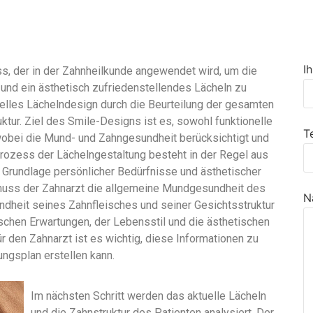
I
, der in der Zahnheilkunde angewendet wird, um die
 und ein ästhetisch zufriedenstellendes Lächeln zu
duelles Lächelndesign durch die Beurteilung der gesamten
ktur. Ziel des Smile-Designs ist es, sowohl funktionelle
T
 wobei die Mund- und Zahngesundheit berücksichtigt und
rozess der Lächelngestaltung besteht in der Regel aus
 Grundlage persönlicher Bedürfnisse und ästhetischer
t muss der Zahnarzt die allgemeine Mundgesundheit des
N
ndheit seines Zahnfleisches und seiner Gesichtsstruktur
ischen Erwartungen, der Lebensstil und die ästhetischen
r den Zahnarzt ist es wichtig, diese Informationen zu
ungsplan erstellen kann.
Im nächsten Schritt werden das aktuelle Lächeln
und die Zahnstruktur des Patienten analysiert. Der