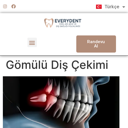
English
Türkçe
Deutsch
Randevu
Al
Gömülü Diş Çekimi