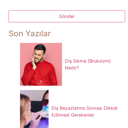
Gönder
Bu alan boş
Son Yazılar
bırakılmalıdır
Diş Sıkma (Bruksizm)
Nedir?
Diş Beyazlatma Sonrası Dikkat
Edilmesi Gerekenler