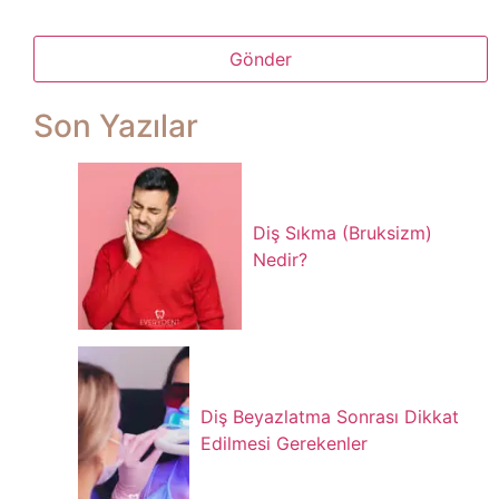
Gönder
Bu alan boş
Son Yazılar
bırakılmalıdır
Diş Sıkma (Bruksizm)
Nedir?
Diş Beyazlatma Sonrası Dikkat
Edilmesi Gerekenler