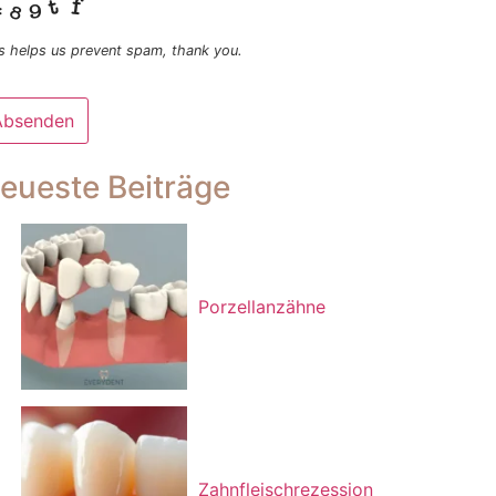
s helps us prevent spam, thank you.
Absenden
eses
eueste Beiträge
ld
lte
cht
sgefüllt
rden
Porzellanzähne
Zahnfleischrezession