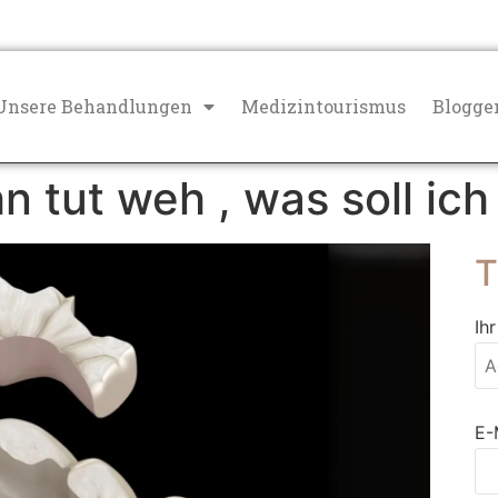
Unsere Behandlungen
Medizintourismus
Blogge
n tut weh , was soll ich
T
Ih
E-