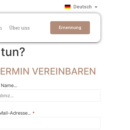
Türkçe
Deutsch
English
n
Über uns
Ernennung
 tun?
ERMIN VEREINBAREN
r Name...
Mail-Adresse...
*