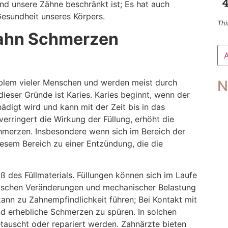
nd unsere Zähne beschränkt ist; Es hat auch
Gesundheit unseres Körpers.
Thi
Zahn Schmerzen
Di
N
oblem vieler Menschen und werden meist durch
Fe
sol
ieser Gründe ist Karies. Karies beginnt, wenn der
ni
igt wird und kann mit der Zeit bis in das
au
we
verringert die Wirkung der Füllung, erhöht die
hmerzen. Insbesondere wenn sich im Bereich der
diesem Bereich zu einer Entzündung, die die
iß des Füllmaterials. Füllungen können sich im Laufe
mischen Veränderungen und mechanischer Belastung
ann zu Zahnempfindlichkeit führen; Bei Kontakt mit
nd erhebliche Schmerzen zu spüren. In solchen
tauscht oder repariert werden. Zahnärzte bieten