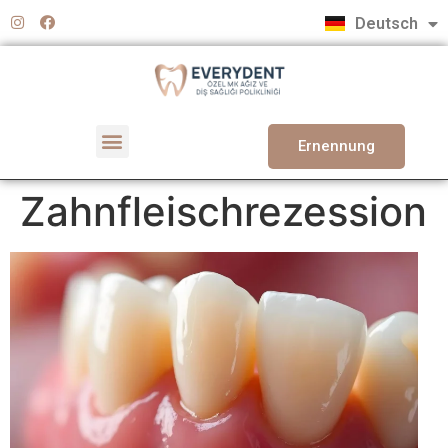
Türkçe
Deutsch
English
Ernennung
Zahnfleischrezession