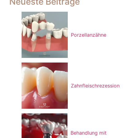
Neueste Beiträge
Feld
sollte
nicht
ausgefüllt
werden
Porzellanzähne
Zahnfleischrezession
Behandlung mit