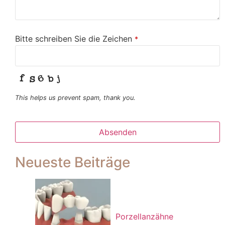
Bitte schreiben Sie die Zeichen
*
This helps us prevent spam, thank you.
Absenden
Dieses
Neueste Beiträge
Feld
sollte
nicht
ausgefüllt
werden
Porzellanzähne